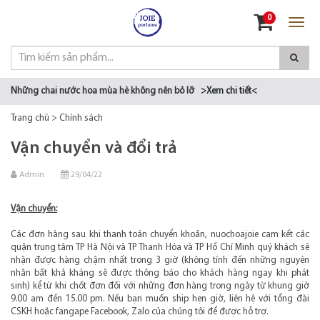
Đăng nhập
0
Đăng ký
Những chai nước hoa mùa hè không nên bỏ lỡ
>Xem chi tiết<
Trang chủ
>
Chính sách
Vận chuyển và đổi trả
Admin
29/04/22
Vận chuyển:
Các đơn hàng sau khi thanh toán chuyển khoản, nuochoajoie cam kết các
quận trung tâm TP Hà Nội và TP Thanh Hóa và TP Hồ Chí Minh quý khách sẽ
nhận được hàng chậm nhất trong 3 giờ (không tính đến những nguyên
nhân bất khả kháng sẽ được thông báo cho khách hàng ngay khi phát
sinh) kể từ khi chốt đơn đối với những đơn hàng trong ngày từ khung giờ
9.00 am đến 15.00 pm. Nếu bạn muốn ship hẹn giờ, liên hệ với tổng đài
CSKH hoặc fangape Facebook, Zalo của chúng tôi để được hỗ trợ.