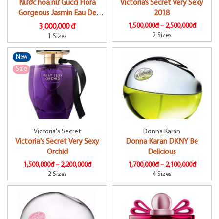
Nước hoa nữ Gucci Flora
Victoria’s Secret Very Sexy
Gorgeous Jasmin Eau De
2018
Parfum
1,500,000đ –
2,500,000đ
3,000,000 đ
2 Sizes
1 Sizes
New
Sale
Victoria's Secret
Donna Karan
Victoria's Secret Very Sexy
Donna Karan DKNY Be
Orchid
Delicious
1,500,000đ –
2,200,000đ
1,700,000đ –
2,100,000đ
2 Sizes
4 Sizes