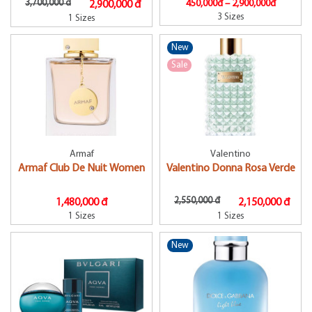
3,700,000 đ
450,000đ –
2,900,000đ
2,900,000 đ
3 Sizes
1 Sizes
New
Sale
Armaf
Valentino
Armaf Club De Nuit Women
Valentino Donna Rosa Verde
2,550,000 đ
1,480,000 đ
2,150,000 đ
1 Sizes
1 Sizes
New