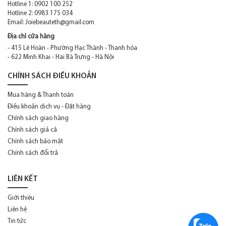
Hotline 1: 0902 100 252
Giorgio Armani
Hotline 2: 0983 175 034
Email:
Joiebeauteth@gmail.com
Givenchy
Địa chỉ cửa hàng
Gucci
- 415 Lê Hoàn - Phường Hạc Thành - Thanh hóa
- 622 Minh Khai - Hai Bà Trưng - Hà Nội
Guerlain
CHÍNH SÁCH ĐIỀU KHOẢN
Guess
Mua hàng & Thanh toán
Hermes
Điều khoản dịch vụ - Đặt hàng
Chính sách giao hàng
Hugo Boss
Chính sách giá cả
Iseey Miyake
Chính sách bảo mật
Chính sách đổi trả
Issey Miyake
Jaguar
LIÊN KẾT
Jean Paul Gaultier
Giới thiệu
Liên hệ
Jimmy Choo
Tin tức