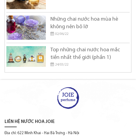
Diptyque
DOLCE & GABBANA
Những chai nước hoa mùa hè
Donna Karan
không nên bỏ lỡ
DSQUARED2
02/06/22
Elie Saab
Top những chai nước hoa mắc
Elizabeth Arden
tiền nhất thế giới (phần 1)
24/03/22
Elizabeth Taylor
Estee Lauder
Etat Libre d'Orange
Ferrari
Franck Boclet
Frederic Malle
LIÊN HỆ NƯỚC HOA JOIE
Ghala Zayed
Địa chỉ: 622 Minh Khai - Hai Bà Trưng - Hà Nội