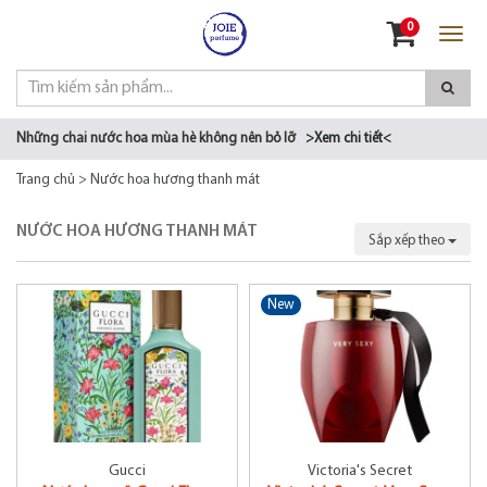
Đăng nhập
0
Đăng ký
Những chai nước hoa mùa hè không nên bỏ lỡ
>Xem chi tiết<
Trang chủ
>
Nước hoa hương thanh mát
NƯỚC HOA HƯƠNG THANH MÁT
Sắp xếp theo
New
Gucci
Victoria's Secret