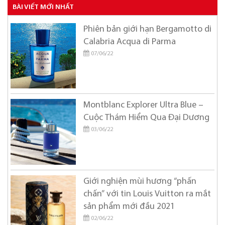
BÀI VIẾT MỚI NHẤT
Cartier
Chanel
Phiên bản giới hạn Bergamotto di
Calabria Acqua di Parma
Chloe
07/06/22
Chopard
Christian Dior
Christian Louboutin
Montblanc Explorer Ultra Blue –
Cuộc Thám Hiểm Qua Đại Dương
Coach
03/06/22
Creed
Cristiano Ronaldo
David Beckham
Giới nghiện mùi hương “phấn
Davidoff
chấn” với tin Louis Vuitton ra mắt
sản phẩm mới đầu 2021
Diesel
02/06/22