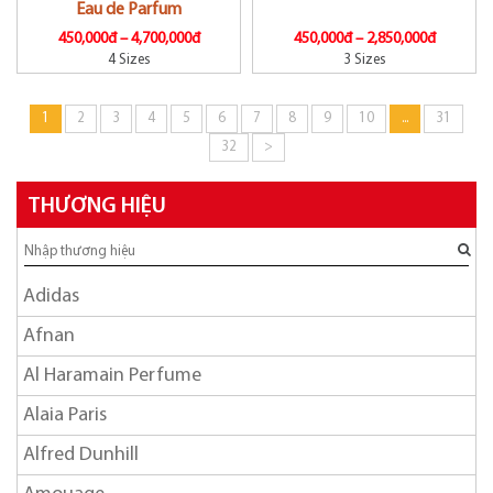
Eau de Parfum
450,000đ –
4,700,000đ
450,000đ –
2,850,000đ
4 Sizes
3 Sizes
1
2
3
4
5
6
7
8
9
10
...
31
32
>
THƯƠNG HIỆU
Adidas
Afnan
Al Haramain Perfume
Alaia Paris
Alfred Dunhill