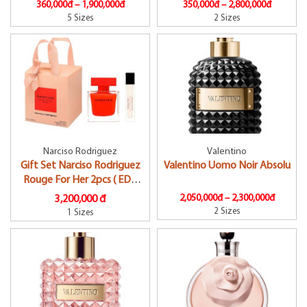
360,000đ –
1,900,000đ
350,000đ –
2,800,000đ
5 Sizes
2 Sizes
Narciso Rodriguez
Valentino
Gift Set Narciso Rodriguez
Valentino Uomo Noir Absolu
Rouge For Her 2pcs ( EDP
90ml & EDP 10ml )
2,050,000đ –
2,300,000đ
3,200,000 đ
2 Sizes
1 Sizes