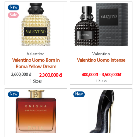
New
Sale
Valentino
Valentino
Valentino Uomo Born In
Valentino Uomo Intense
Roma Yellow Dream
2,600,000 đ
400,000đ –
3,500,000đ
2,300,000 đ
2 Sizes
1 Sizes
New
New