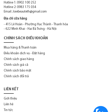
Hotline 1: 0902 100 252
Giorgio Armani
Hotline 2: 0983 175 034
Email:
Joiebeauteth@gmail.com
Givenchy
Địa chỉ cửa hàng
Gucci
- 415 Lê Hoàn - Phường Hạc Thành - Thanh hóa
- 622 Minh Khai - Hai Bà Trưng - Hà Nội
Guerlain
CHÍNH SÁCH ĐIỀU KHOẢN
Guess
Mua hàng & Thanh toán
Hermes
Điều khoản dịch vụ - Đặt hàng
Chính sách giao hàng
Hugo Boss
Chính sách giá cả
Iseey Miyake
Chính sách bảo mật
Chính sách đổi trả
Issey Miyake
Jaguar
LIÊN KẾT
Jean Paul Gaultier
Giới thiệu
Liên hệ
Jimmy Choo
Tin tức