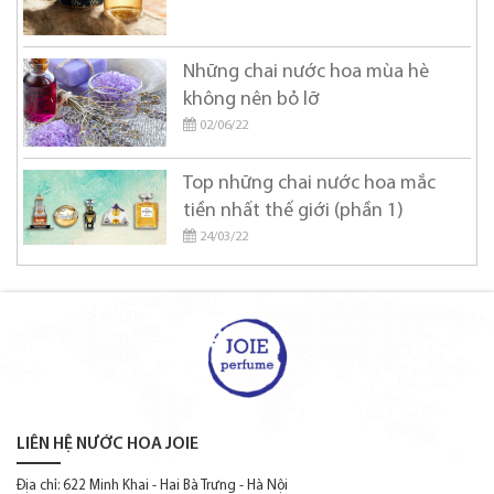
Diptyque
DOLCE & GABBANA
Những chai nước hoa mùa hè
Donna Karan
không nên bỏ lỡ
DSQUARED2
02/06/22
Elie Saab
Top những chai nước hoa mắc
Elizabeth Arden
tiền nhất thế giới (phần 1)
24/03/22
Elizabeth Taylor
Estee Lauder
Etat Libre d'Orange
Ferrari
Franck Boclet
Frederic Malle
LIÊN HỆ NƯỚC HOA JOIE
Ghala Zayed
Địa chỉ: 622 Minh Khai - Hai Bà Trưng - Hà Nội