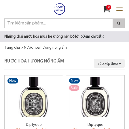
Đăng nhập
0
Đăng ký
Những chai nước hoa mùa hè không nên bỏ lỡ
>Xem chi tiết<
Trang chủ
>
Nước hoa hương nồng ấm
NƯỚC HOA HƯƠNG NỒNG ẤM
Sắp xếp theo
New
New
Sale
Diptyque
Diptyque