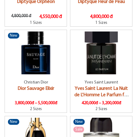
Diptyque Orphéon
Diptyque Fleur de Peau
4,800,000 đ
4,550,000 đ
4,800,000 đ
1 Sizes
1 Sizes
New
Christian Dior
Yves Saint Laurent
Dior Sauvage Elixir
Yves Saint Laurent La Nuit
de L'Homme Le Parfum for
men (YSL)
3,800,000đ –
5,500,000đ
420,000đ –
3,200,000đ
2 Sizes
2 Sizes
New
New
Sale