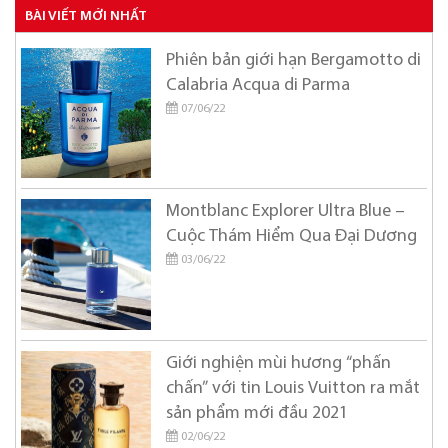
BÀI VIẾT MỚI NHẤT
Cartier
Chanel
Phiên bản giới hạn Bergamotto di
Calabria Acqua di Parma
Chloe
07/06/22
Chopard
Christian Dior
Christian Louboutin
Montblanc Explorer Ultra Blue –
Cuộc Thám Hiểm Qua Đại Dương
Coach
03/06/22
Creed
Cristiano Ronaldo
David Beckham
Giới nghiện mùi hương “phấn
Davidoff
chấn” với tin Louis Vuitton ra mắt
sản phẩm mới đầu 2021
Diesel
02/06/22