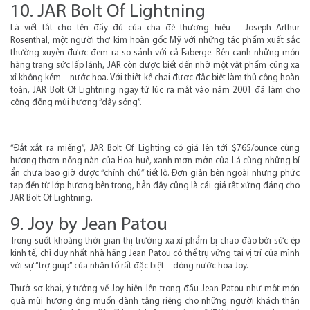
10. JAR Bolt Of Lightning
Là viết tắt cho tên đầy đủ của cha đẻ thương hiệu – Joseph Arthur
Rosenthal, một người thợ kim hoàn gốc Mỹ với những tác phẩm xuất sắc
thường xuyên được đem ra so sánh với cả Faberge. Bên cạnh những món
hàng trang sức lấp lánh, JAR còn được biết đến nhờ một vật phẩm cũng xa
xỉ không kém – nước hoa. Với thiết kế chai được đặc biệt làm thủ công hoàn
toàn, JAR Bolt Of Lightning ngay từ lúc ra mắt vào năm 2001 đã làm cho
cộng đồng mùi hương “dậy sóng”.
“Đắt xắt ra miếng”, JAR Bolt Of Lighting có giá lên tới $765/ounce cùng
hương thơm nồng nàn của Hoa huệ, xanh mơn mởn của Lá cùng những bí
ẩn chưa bao giờ được “chính chủ” tiết lộ. Đơn giản bên ngoài nhưng phức
tạp đến từ lớp hương bên trong, hẳn đây cũng là cái giá rất xứng đáng cho
JAR Bolt Of Lightning.
9. Joy by Jean Patou
Trong suốt khoảng thời gian thị trường xa xỉ phẩm bị chao đảo bởi sức ép
kinh tế, chỉ duy nhất nhà hãng Jean Patou có thể trụ vững tại vị trí của mình
với sự “trợ giúp” của nhân tố rất đặc biệt – dòng nước hoa Joy.
Thưở sơ khai, ý tưởng về Joy hiện lên trong đầu Jean Patou như một món
quà mùi hương ông muốn dành tặng riêng cho những người khách thân