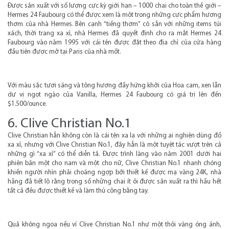
Được sản xuất với số lượng cực kỳ giới hạn – 1000 chai cho toàn thế giới –
Hermes 24 Faubourg có thể được xem là một trong những cực phẩm hương
thơm của nhà Hermes. Bên cạnh “tiếng thơm” có sẵn với những items túi
xách, thời trang xa xỉ, nhà Hermes đã quyết định cho ra mắt Hermes 24
Faubourg vào năm 1995 với cái tên được đặt theo địa chỉ của cửa hàng
đầu tiên được mở tại Paris của nhà mốt.
Với màu sắc tươi sáng và tông hương đầy hứng khởi của Hoa cam, xen lẫn
dư vị ngọt ngào của Vanilla, Hermes 24 Faubourg có giá trị lên đến
$1.500/ounce.
6. Clive Christian No.1
Clive Christian hẳn không còn là cái tên xa lạ với những ai nghiện dùng đồ
xa xỉ, nhưng với Clive Christian No.1, đây hẳn là một tuyệt tác vượt trên cả
những gì “xa xỉ” có thể diễn tả. Được trình làng vào năm 2001 dưới hai
phiên bản một cho nam và một cho nữ, Clive Christian No.1 nhanh chóng
khiến người nhìn phải choáng ngợp bởi thiết kế được mạ vàng 24K, nhà
hãng đã tiết lộ rằng trong số những chai ít ỏi được sản xuất ra thì hầu hết
tất cả đều được thiết kế và làm thủ công bằng tay.
Quả không ngoa nếu ví Clive Christian No.1 như một thỏi vàng óng ánh,