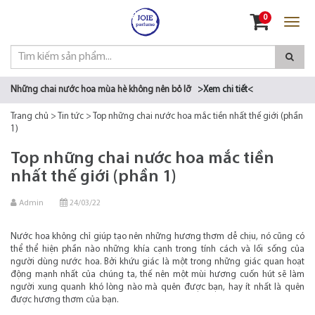
Đăng nhập
0
Đăng ký
Những chai nước hoa mùa hè không nên bỏ lỡ
>Xem chi tiết<
Trang chủ
>
Tin tức
>
Top những chai nước hoa mắc tiền nhất thế giới (phần
1)
Top những chai nước hoa mắc tiền
nhất thế giới (phần 1)
Admin
24/03/22
Nước hoa không chỉ giúp tạo nên những hương thơm dễ chịu, nó cũng có
thể thể hiện phần nào những khía cạnh trong tính cách và lối sống của
người dùng nước hoa. Bởi khứu giác là một trong những giác quan hoạt
động mạnh nhất của chúng ta, thế nên một mùi hương cuốn hút sẽ làm
người xung quanh khó lòng nào mà quên được bạn, hay ít nhất là quên
được hương thơm của bạn.