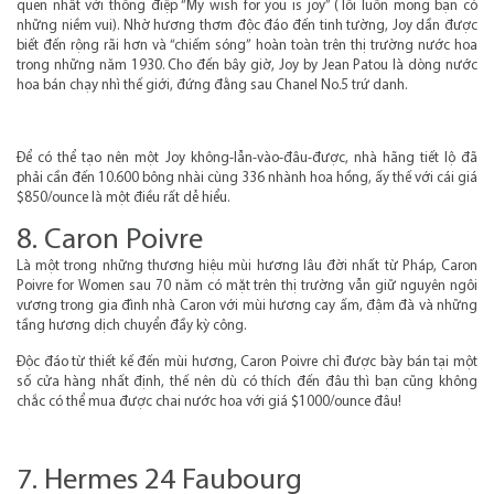
quen nhất với thông điệp “My wish for you is joy” (Tôi luôn mong bạn có
những niềm vui). Nhờ hương thơm độc đáo đến tinh tường, Joy dần được
biết đến rộng rãi hơn và “chiếm sóng” hoàn toàn trên thị trường nước hoa
trong những năm 1930. Cho đến bây giờ, Joy by Jean Patou là dòng nước
hoa bán chạy nhì thế giới, đứng đằng sau Chanel No.5 trứ danh.
Để có thể tạo nên một Joy không-lẫn-vào-đâu-được, nhà hãng tiết lộ đã
phải cần đến 10.600 bông nhài cùng 336 nhành hoa hồng, ấy thế với cái giá
$850/ounce là một điều rất dễ hiểu.
8. Caron Poivre
Là một trong những thương hiệu mùi hương lâu đời nhất từ Pháp, Caron
Poivre for Women sau 70 năm có mặt trên thị trường vẫn giữ nguyên ngôi
vương trong gia đình nhà Caron với mùi hương cay ấm, đậm đà và những
tầng hương dịch chuyển đầy kỳ công.
Độc đáo từ thiết kế đến mùi hương, Caron Poivre chỉ được bày bán tại một
số cửa hàng nhất định, thế nên dù có thích đến đâu thì bạn cũng không
chắc có thể mua được chai nước hoa với giá $1000/ounce đâu!
7. Hermes 24 Faubourg