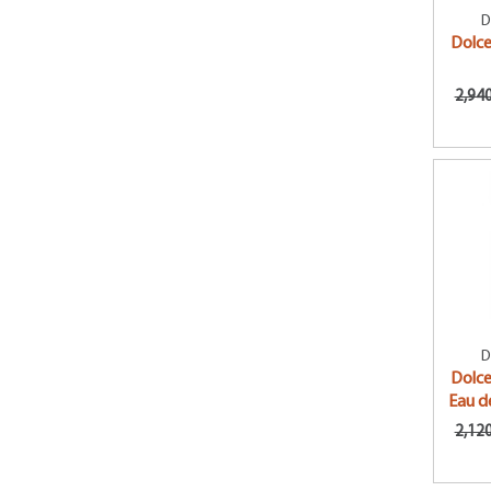
D
Diesel
Dolc
Diptyque
2,940
DOLCE & GABBANA
Donna Karan
DSQUARED2
Elie Saab
Elizabeth Arden
Elizabeth Taylor
Estee Lauder
D
Etat Libre d'Orange
Dolc
Eau d
Ferrari
2,120
Franck Boclet