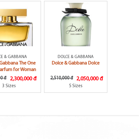
CE & GABBANA
DOLCE & GABBANA
 Gabbana The One
Dolce & Gabbana Dolce
Parfum for Woman
00 đ
2,300,000 đ
2,510,000 đ
2,050,000 đ
3 Sizes
5 Sizes