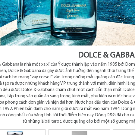
DOLCE & GABB
& Gabbana là nhà mốt xa xỉ của Ý được thành lập vào năm 1985 bởi Dom
tiên, Dolce & Gabbana đã gây được ảnh hưởng đến ngành thời trang thế 
ái cách họ mang "váy corset" vào trong những mẫu quảng cáo đặc trưng
và tạo ra được những khách hàng VIP trung thành với mình, điển hình là 
ễn đều được Dolce & Gabbana chăm chút một cách cẩn thận nhất. Dolce 
a, tập trung vào quần áo sang trọng, kính mắt, phụ kiện và nước hoa;
oa phong cách đơn giản và hiện đại hơn. Nước hoa đầu tiên của Dolce 
 1992. Phiên bản dành cho nam giới được ra mắt vào năm 1994. Dòng n
nh công nhất của hãng tính tới thời điểm hiện nay. Dòng D&G đã cho r
từ những lá bài tarot, được quảng cáo bởi một số gương mặt 