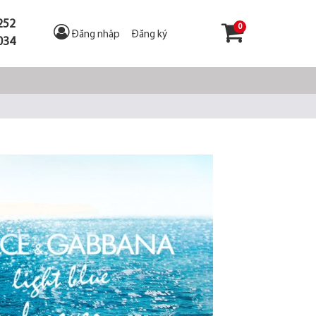
252
0
Đăng nhập
/
Đăng ký
034