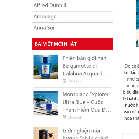
Alfred Dunhill
Amouage
Anna Sui
Ariana Grande
BÀI VIẾT MỚI NHẤT
Armaf
Phiên bản giới hạn
Azzaro
Bergamotto di
Dolce 
Balmain
kế đầu 
Calabria Acqua di
như c
Parma
07/06/22
BANOBAGI
tiếng 
biểu di
Montblanc Explorer
Britney Spears
& Gabban
Ultra Blue – Cuộc
Burberry
nước h
Thám Hiểm Qua Đại
vào năm
Bvlgari
Dương
03/06/22
hoa thà
Byredo
Giới nghiện mùi
hương “phấn chấn”