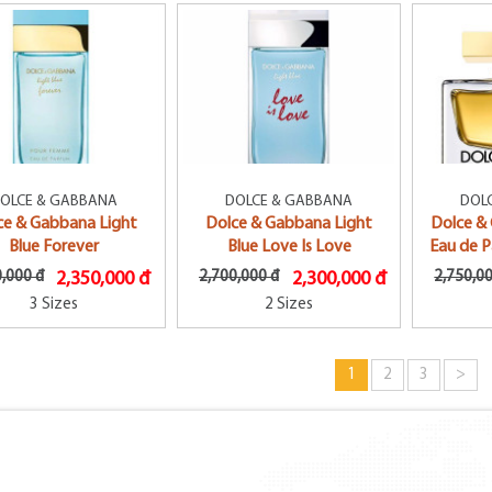
OLCE & GABBANA
DOLCE & GABBANA
DOL
ce & Gabbana Light
Dolce & Gabbana Light
Dolce &
Blue Forever
Blue Love Is Love
Eau de 
,000 đ
2,350,000 đ
2,700,000 đ
2,300,000 đ
2,750,0
3 Sizes
2 Sizes
1
2
3
>