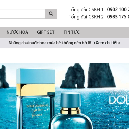
Tổng đài CSKH 1
0902 100 
Tổng đài CSKH 2
0983 175 
NƯỚC HOA
GIFT SET
TIN TỨC
Những chai nước hoa mùa hè không nên bỏ lỡ
>Xem chi tiết<