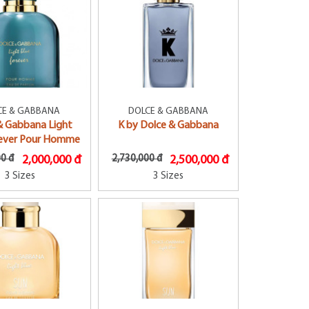
CE & GABBANA
DOLCE & GABBANA
& Gabbana Light
K by Dolce & Gabbana
rever Pour Homme
00 đ
2,000,000 đ
2,730,000 đ
2,500,000 đ
3 Sizes
3 Sizes