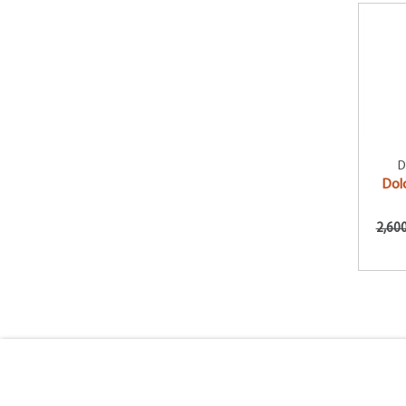
Frederic Malle
Ghala Zayed
Giorgio Armani
Givenchy
Gucci
D
Guerlain
Dol
Guess
2,600
Hermes
Hugo Boss
Iseey Miyake
Issey Miyake
Jaguar
Jean Paul Gaultier