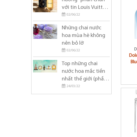
Calvin Klein
với tin Louis Vuitton
Carolina Herrera
ra mắt sản phẩm
02/06/22
Cartier
mới đầu 2021
Những chai nước
Chanel
hoa mùa hè không
nên bỏ lỡ
Chloe
D
02/06/22
Chopard
Dol
Blu
Top những chai
Christian Dior
nước hoa mắc tiền
Christian Louboutin
nhất thế giới (phần
1)
24/03/22
Coach
Creed
Cristiano Ronaldo
David Beckham
Davidoff