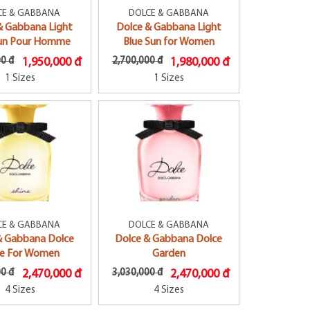
CE & GABBANA
DOLCE & GABBANA
& Gabbana Light
Dolce & Gabbana Light
Sun Pour Homme
Blue Sun for Women
00 đ
1,950,000 đ
2,700,000 đ
1,980,000 đ
1 Sizes
1 Sizes
CE & GABBANA
DOLCE & GABBANA
& Gabbana Dolce
Dolce & Gabbana Dolce
ne For Women
Garden
00 đ
2,470,000 đ
3,030,000 đ
2,470,000 đ
4 Sizes
4 Sizes