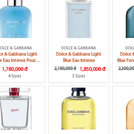
OLCE & GABBANA
DOLCE & GABBANA
DOL
ce & Gabbana Light
Dolce & Gabbana Light
Dolce 
e Eau Intense Pour
Blue Eau Intense
Blue Fo
Homme
1,780,000 đ
2,190,000 đ
1,850,000 đ
2,300,0
4 Sizes
3 Sizes