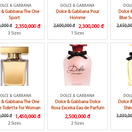
OLCE & GABBANA
DOLCE & GABBANA
DOL
e & Gabbana The One
Dolce & Gabbana Pour
Dolce 
Sport
Homme
Blue 
,000 đ
2,350,000 đ
2,600,000 đ
2,300,000 đ
2,650,0
3 Sizes
1 Sizes
OLCE & GABBANA
DOLCE & GABBANA
DOL
e & Gabbana The One
Dolce & Gabbana Dolce
Dolce 
e Toilette for Woman
Rosa Excelsa Eau de Parfum
Shi
,000 đ
1,450,000 đ
2,500,000 đ
3,030,0
2 Sizes
2 Sizes