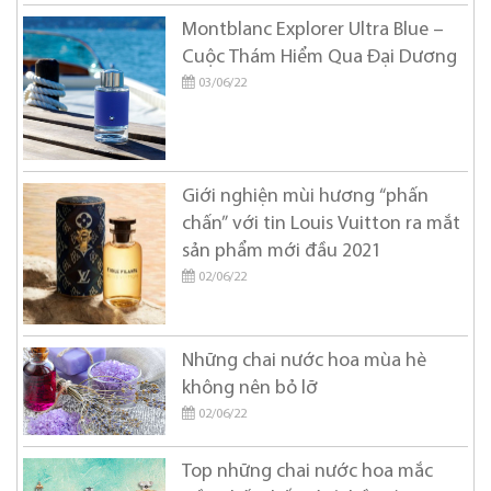
Montblanc Explorer Ultra Blue –
Burberry
Cuộc Thám Hiểm Qua Đại Dương
Bvlgari
03/06/22
Byredo
Calvin Klein
Carolina Herrera
Giới nghiện mùi hương “phấn
chấn” với tin Louis Vuitton ra mắt
Cartier
sản phẩm mới đầu 2021
Chanel
02/06/22
Chloe
Chopard
Những chai nước hoa mùa hè
không nên bỏ lỡ
Christian Dior
02/06/22
Christian Louboutin
Coach
Top những chai nước hoa mắc