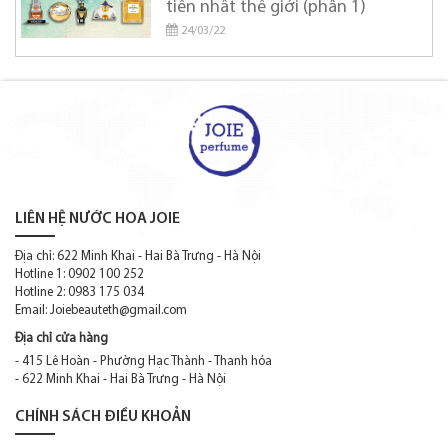
tiền nhất thế giới (phần 1)
Creed
24/03/22
Cristiano Ronaldo
David Beckham
Davidoff
Diesel
Diptyque
LIÊN HỆ NƯỚC HOA JOIE
DOLCE & GABBANA
Địa chỉ: 622 Minh Khai - Hai Bà Trưng - Hà Nội
Donna Karan
Hotline 1: 0902 100 252
Hotline 2: 0983 175 034
DSQUARED2
Email:
Joiebeauteth@gmail.com
Elie Saab
Địa chỉ cửa hàng
- 415 Lê Hoàn - Phường Hạc Thành - Thanh hóa
Elizabeth Arden
- 622 Minh Khai - Hai Bà Trưng - Hà Nội
Elizabeth Taylor
CHÍNH SÁCH ĐIỀU KHOẢN