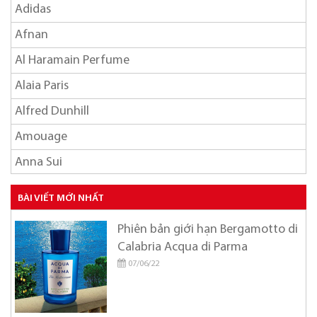
Adidas
Afnan
Al Haramain Perfume
Alaia Paris
Alfred Dunhill
Amouage
Anna Sui
Ariana Grande
BÀI VIẾT MỚI NHẤT
Armaf
Phiên bản giới hạn Bergamotto di
Azzaro
Calabria Acqua di Parma
Balmain
07/06/22
BANOBAGI
Britney Spears