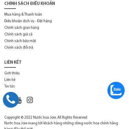
Elizabeth Taylor
CHÍNH SÁCH ĐIỀU KHOẢN
Estee Lauder
Mua hàng & Thanh toán
Điều khoản dịch vụ - Đặt hàng
Etat Libre d'Orange
Chính sách giao hàng
Ferrari
Chính sách giá cả
Chính sách bảo mật
Franck Boclet
Chính sách đổi trả
Frederic Malle
LIÊN KẾT
Ghala Zayed
Giới thiệu
Giorgio Armani
Liên hệ
Givenchy
Tin tức
Gucci
Guerlain
Guess
Copyright © 2022 Nước hoa Joie. All Rights Reserved
Nước hoa Joie mang tới khách hàng những dòng nước hoa chính hãng
Hermes