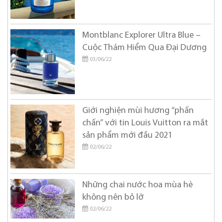
BANOBAGI
Britney Spears
Montblanc Explorer Ultra Blue –
Burberry
Cuộc Thám Hiểm Qua Đại Dương
Bvlgari
03/06/22
Byredo
Calvin Klein
Carolina Herrera
Giới nghiện mùi hương “phấn
chấn” với tin Louis Vuitton ra mắt
Cartier
sản phẩm mới đầu 2021
Chanel
02/06/22
Chloe
Chopard
Những chai nước hoa mùa hè
không nên bỏ lỡ
Christian Dior
02/06/22
Christian Louboutin