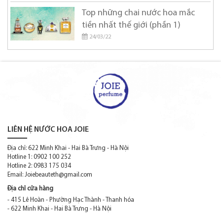
Coach
Top những chai nước hoa mắc
tiền nhất thế giới (phần 1)
Creed
24/03/22
Cristiano Ronaldo
David Beckham
Davidoff
Diesel
Diptyque
LIÊN HỆ NƯỚC HOA JOIE
DOLCE & GABBANA
Địa chỉ: 622 Minh Khai - Hai Bà Trưng - Hà Nội
Donna Karan
Hotline 1: 0902 100 252
Hotline 2: 0983 175 034
DSQUARED2
Email:
Joiebeauteth@gmail.com
Elie Saab
Địa chỉ cửa hàng
- 415 Lê Hoàn - Phường Hạc Thành - Thanh hóa
Elizabeth Arden
- 622 Minh Khai - Hai Bà Trưng - Hà Nội