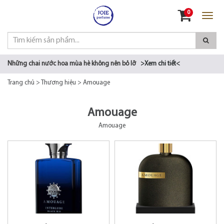
Đăng nhập
0
Đăng ký
Những chai nước hoa mùa hè không nên bỏ lỡ
>Xem chi tiết<
Trang chủ
>
Thương hiệu
>
Amouage
Amouage
Amouage