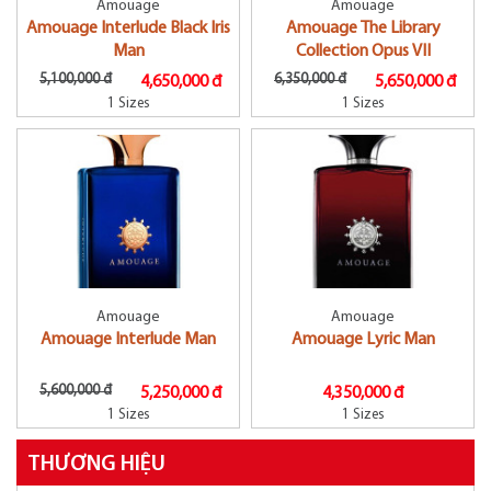
Amouage
Amouage
Amouage Interlude Black Iris
Amouage The Library
Man
Collection Opus VII
5,100,000 đ
6,350,000 đ
4,650,000 đ
5,650,000 đ
1 Sizes
1 Sizes
Amouage
Amouage
Amouage Interlude Man
Amouage Lyric Man
5,600,000 đ
5,250,000 đ
4,350,000 đ
1 Sizes
1 Sizes
THƯƠNG HIỆU