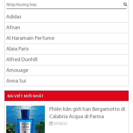
Adidas
Afnan
Al Haramain Perfume
Alaia Paris
Alfred Dunhill
Amouage
Anna Sui
Ariana Grande
BÀI VIẾT MỚI NHẤT
Armaf
Phiên bản giới hạn Bergamotto di
Azzaro
Calabria Acqua di Parma
Balmain
07/06/22