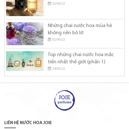
Chanel
02/06/22
Chloe
Chopard
Những chai nước hoa mùa hè
không nên bỏ lỡ
Christian Dior
02/06/22
Christian Louboutin
Coach
Top những chai nước hoa mắc
tiền nhất thế giới (phần 1)
Creed
24/03/22
Cristiano Ronaldo
David Beckham
Davidoff
Diesel
Diptyque
LIÊN HỆ NƯỚC HOA JOIE
DOLCE & GABBANA