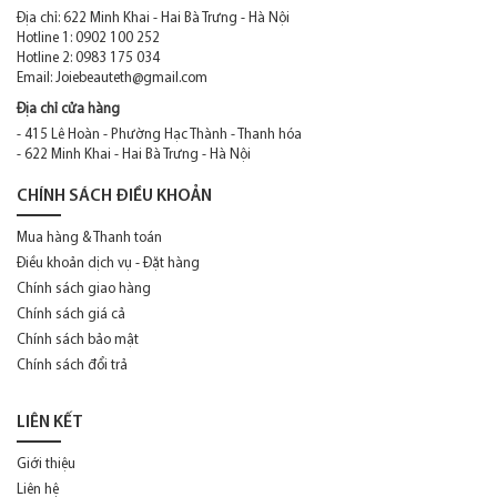
Địa chỉ: 622 Minh Khai - Hai Bà Trưng - Hà Nội
Donna Karan
Hotline 1: 0902 100 252
Hotline 2: 0983 175 034
DSQUARED2
Email:
Joiebeauteth@gmail.com
Elie Saab
Địa chỉ cửa hàng
- 415 Lê Hoàn - Phường Hạc Thành - Thanh hóa
Elizabeth Arden
- 622 Minh Khai - Hai Bà Trưng - Hà Nội
Elizabeth Taylor
CHÍNH SÁCH ĐIỀU KHOẢN
Estee Lauder
Mua hàng & Thanh toán
Điều khoản dịch vụ - Đặt hàng
Etat Libre d'Orange
Chính sách giao hàng
Ferrari
Chính sách giá cả
Chính sách bảo mật
Franck Boclet
Chính sách đổi trả
Frederic Malle
LIÊN KẾT
Ghala Zayed
Giới thiệu
Giorgio Armani
Liên hệ