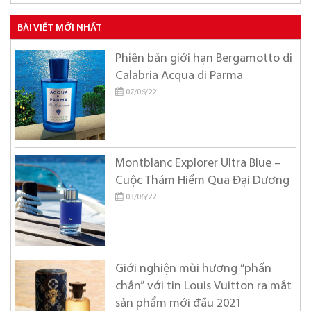
Ariana Grande
BÀI VIẾT MỚI NHẤT
Armaf
Phiên bản giới hạn Bergamotto di
Azzaro
Calabria Acqua di Parma
Balmain
07/06/22
BANOBAGI
Britney Spears
Montblanc Explorer Ultra Blue –
Burberry
Cuộc Thám Hiểm Qua Đại Dương
Bvlgari
03/06/22
Byredo
Calvin Klein
Carolina Herrera
Giới nghiện mùi hương “phấn
chấn” với tin Louis Vuitton ra mắt
Cartier
sản phẩm mới đầu 2021